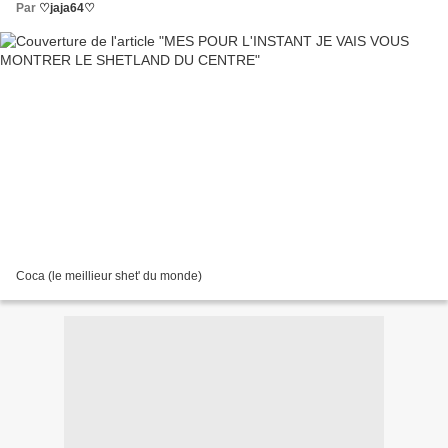
Par
♡jaja64♡
Coca (le meillieur shet' du monde)