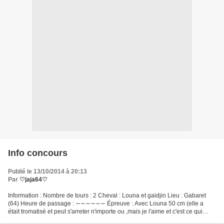
Info concours
Publié le 13/10/2014 à 20:13
Par
♡jaja64♡
Information : Nombre de tours : 2 Cheval : Louna et gaidjin Lieu : Gabaret
(64) Heure de passage : ∼∼∼∼∼∼ Épreuve : Avec Louna 50 cm (elle a
était tromatisé et peut s'arreter n'importe ou ,mais je l'aime et c'est ce qui
compte) - Et avec Gaidjin : 70...