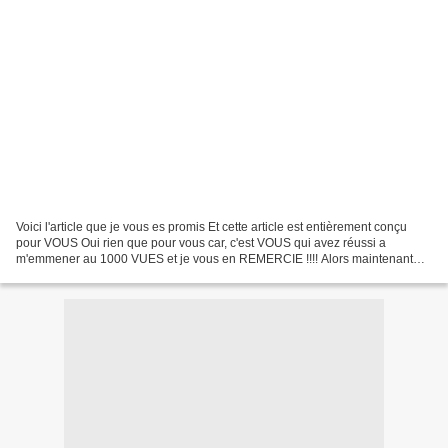
Voici l'article que je vous es promis Et cette article est entièrement conçu
pour VOUS Oui rien que pour vous car, c'est VOUS qui avez réussi a
m'emmener au 1000 VUES et je vous en REMERCIE !!!! Alors maintenant
vous allez découvrir EN DIRECT(ou pas)...