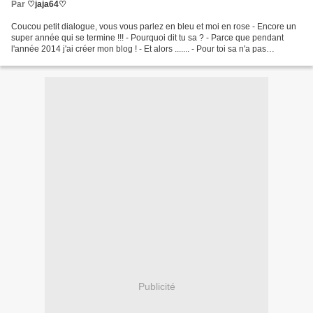
Par
♡jaja64♡
Coucou petit dialogue, vous vous parlez en bleu et moi en rose - Encore un
super année qui se termine !!! - Pourquoi dit tu sa ? - Parce que pendant
l'année 2014 j'ai créer mon blog ! - Et alors ....... - Pour toi sa n'a pas
d'importance mais pour moi...
Publicité