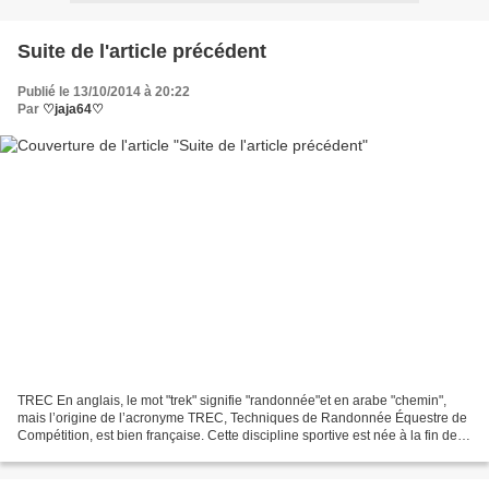
Suite de l'article précédent
Publié le 13/10/2014 à 20:22
Par
♡jaja64♡
TREC En anglais, le mot "trek" signifie "randonnée"et en arabe "chemin",
mais l’origine de l’acronyme TREC, Techniques de Randonnée Équestre de
Compétition, est bien française. Cette discipline sportive est née à la fin des
années 1980 dans des groupes...