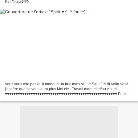
Par
♡jaja64♡
Vous vous dite pas qu'il manque un truc mais si : Le Saut FIN !!! Voilà Voilà
j'espère que sa vous aura plus Mot clé : Travail manuel et/ou visuel
♥♥♥♥♥♥♥♥♥♥♥♥♥♥♥♥♥♥♥♥♥♥♥♥♥♥♥♥♥♥♥♥♥♥♥♥♥♥♥♥♥♥♥♥♥♥♥♥♥♥♥♥ Pour
savoir a quoi sert le mot clé CLIQUE ICI !!!