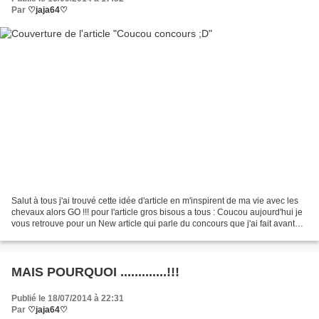
Par
♡jaja64♡
Salut à tous j'ai trouvé cette idée d'article en m'inspirent de ma vie avec les
chevaux alors GO !!! pour l'article gros bisous a tous : Coucou aujourd'hui je
vous retrouve pour un New article qui parle du concours que j'ai fait avant
hier (dimanche 14...
MAIS POURQUOI .............!!!
Publié le 18/07/2014 à 22:31
Par
♡jaja64♡