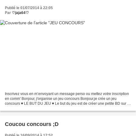
Publié le 01/07/2014 à 22:05
Par
♡jaja64♡
Inscrivez vous en m’envoyant un message perso ou mettez votre inscription
en comm' Bonjour, j'organise un jeu concours Bonjour,je crée un jeu
concours ♥ LE BUT DU JEU ♥ Le but du jeu est de créer une petite BD sur le
cheval (race, robe, discipline etc...
Coucou concours ;D
Publié le 16/09/2014 à 17:52