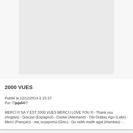
2000 VUES
Publié le 12/12/2014 à 15:37
Par
♡jaja64♡
MERCI !!! SA Y EST 2000 VUES MERCI I LOVE YOU !!! - Thank you
(Anglais) - Gracias (Espagnol) - Danke (Allemand) - Tibi Gratias Ago (Latin) -
Merci (Français) - σας ευχαριστώ (Grec) - Go raibh maith agat (irlandais) -
Þakka þér (islandais) - ありがとう (Japonais)...