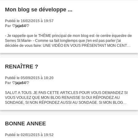
Mon blog se développe ...
Publié le 16/02/2015 à 19:57
Par
♡jaja64♡
- Je rappelle que le THÈME principal de mon blog est -le centre équestre de
Serres St Marie- - Comme sa fait longtemps que j'en est pas parler j'ai
décidée de vous faire: UNE VIDÉO EN VOUS PRÉSENTANT MON CENTRE
ÉQUESTRE - Cette vidéo sortira dans a peut...
RENAÎTRE ?
Publié le 05/09/2015 à 18:20
Par
♡jaja64♡
SALUT A TOUS. JE FAIS CETTE ARTICLES POUR VOUS DEMANDEZ SI
VOUS VOULEZ QUE MON BLOG RENAISSE SI OUI RÉPONDEZ AU
SONDAGE, SI NON RÉPONDEZ AUSSI AU SONDAGE. SI MON BLOG
RENAÎT : - Je sortirais régulièrement des articles (1 toutes les semaines) - Je
vous...
BONNE ANNEE
Publié le 02/01/2015 à 19:52