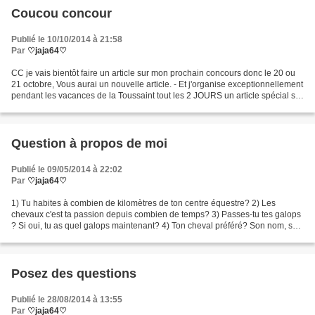
Coucou concour
Publié le 10/10/2014 à 21:58
Par
♡jaja64♡
CC je vais bientôt faire un article sur mon prochain concours donc le 20 ou
21 octobre, Vous aurai un nouvelle article. - Et j'organise exceptionnellement
pendant les vacances de la Toussaint tout les 2 JOURS un article spécial sur
(mes animaux,des conseil...
Question à propos de moi
Publié le 09/05/2014 à 22:02
Par
♡jaja64♡
1) Tu habites à combien de kilomètres de ton centre équestre? 2) Les
chevaux c'est ta passion depuis combien de temps? 3) Passes-tu tes galops
? Si oui, tu as quel galops maintenant? 4) Ton cheval préféré? Son nom, son
âge, sa race? 5) Tu mesures combien?...
Posez des questions
Publié le 28/08/2014 à 13:55
Par
♡jaja64♡