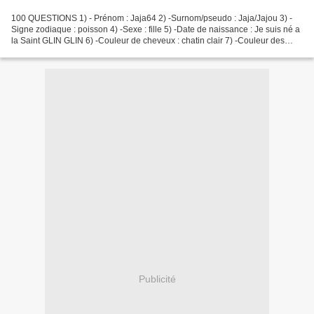
100 QUESTIONS 1) - Prénom : Jaja64 2) -Surnom/pseudo : Jaja/Jajou 3) -
Signe zodiaque : poisson 4) -Sexe : fille 5) -Date de naissance : Je suis né a
la Saint GLIN GLIN 6) -Couleur de cheveux : chatin clair 7) -Couleur des
yeux : Bleu 8) -Ville : Quelque...
Publicité