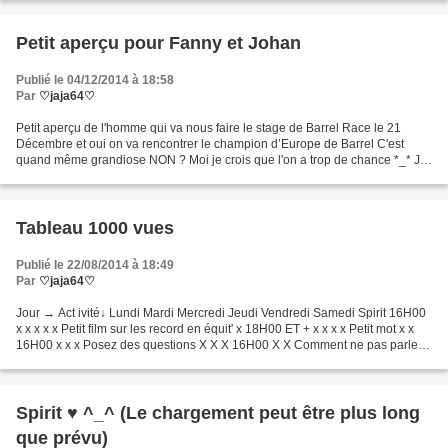
Petit aperçu pour Fanny et Johan
Publié le 04/12/2014 à 18:58
Par
♡jaja64♡
Petit aperçu de l'homme qui va nous faire le stage de Barrel Race le 21
Décembre et oui on va rencontrer le champion d’Europe de Barrel C'est
quand même grandiose NON ? Moi je crois que l'on a trop de chance *_* J'ai
hate On ne s'imagine pas que le champion...
Tableau 1000 vues
Publié le 22/08/2014 à 18:49
Par
♡jaja64♡
Jour → Act ivité↓ Lundi Mardi Mercredi Jeudi Vendredi Samedi Spirit 16H00
x x x x x Petit film sur les record en équit' x 18H00 ET + x x x x Petit mot x x
16H00 x x x Posez des questions X X X 16H00 X X Comment ne pas parler
des ... X X X X 16H00 X SURPRISE...
Spirit ♥ ^_^ (Le chargement peut être plus long
que prévu)