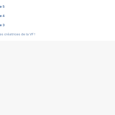
e 5
e 4
e 3
s créatrices de la VF !
e 2
e 1
e Mektoub My Love arrive enfin ! Rencontre avec Shaïn Boumedine et Sal
i : après Toni en famille
elle réalise le bouleversant Dites lui que je l'aime
ais ! Rencontre autour de Vie privée de Rebecca Zlotowski
 de Marguerite, Grave... Rencontre avec Ella Rumpf
 Les Rêveurs, un film intime sur la santé mentale