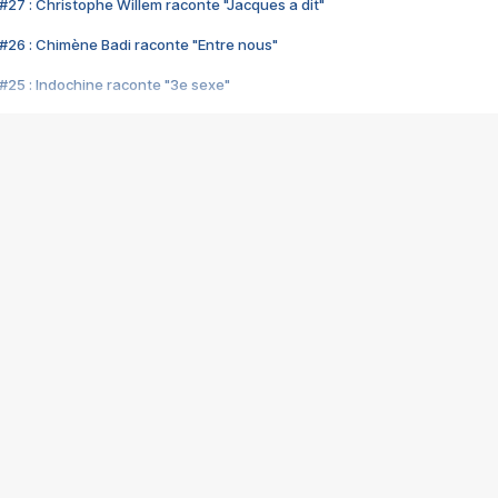
#27 : Christophe Willem raconte "Jacques a dit"
#26 : Chimène Badi raconte "Entre nous"
#25 : Indochine raconte "3e sexe"
#24 : Zaho raconte "C'est chelou"
#23 : Patrick Bruel raconte "Au café des délices"
#22 : Kyo raconte "Le chemin"
#21 : Nolwenn Leroy raconte "Cassé"
#20 : Patrick Hernandez raconte "Born to be alive"
#19 : Lorie raconte "Près de moi"
#18 : Michael Jones raconte "A nos actes manqués" (avec Jean-Jacque
#17 : Khaled raconte "Aïcha"
#16 : Corneille raconte "Parce qu'on vient de loin"
#15 : Indochine raconte "L'aventurier"