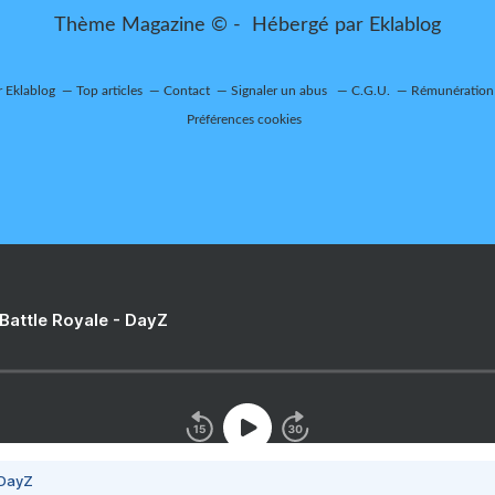
Thème Magazine © - Hébergé par
Eklablog
r Eklablog
Top articles
Contact
Signaler un abus
C.G.U.
Rémunération 
Préférences cookies
 Battle Royale - DayZ
 DayZ