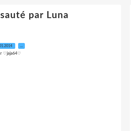
 sauté par Luna
01.2014
…
ar ♡jaja64♡