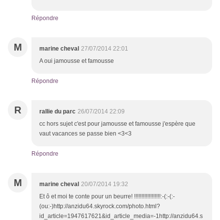
Répondre
M
marine cheval
27/07/2014 22:01
A oui jamousse et famousse
Répondre
R
rallie du parc
26/07/2014 22:09
cc hors sujet c'est pour jamousse et famousse j'espère que
vaut vacances se passe bien <3<3
Répondre
M
marine cheval
20/07/2014 19:32
Et ô et moi te conte pour un beurre! !!!!!!!!!!!!!!!!!!:-(:-(:-
(ou:-)http://anzidu64.skyrock.com/photo.html?
id_article=1947617621&id_article_media=-1http://anzidu64.s