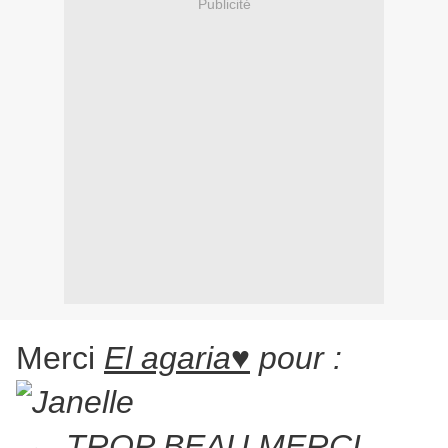
Publicité
Merci
El agaria♥
pour :
← TROP BEAU MERCI