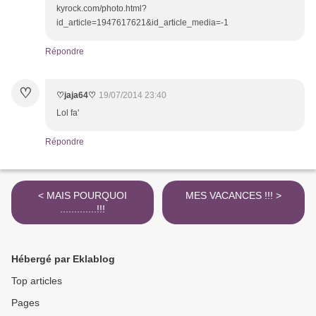
kyrock.com/photo.html?
id_article=1947617621&id_article_media=-1
Répondre
♡
♡jaja64♡
19/07/2014 23:40
Lol fa'
Répondre
< MAIS POURQUOI
MES VACANCES !!! >
.............!!!
Hébergé par Eklablog
Top articles
Pages