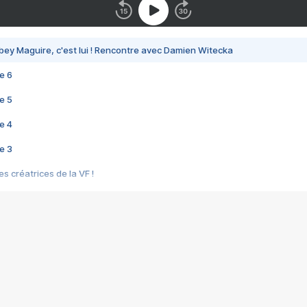
bey Maguire, c'est lui ! Rencontre avec Damien Witecka
e 6
e 5
e 4
e 3
s créatrices de la VF !
e 2
e 1
e Mektoub My Love arrive enfin ! Rencontre avec Shaïn Boumedine et Sal
i : après Toni en famille
elle réalise le bouleversant Dites lui que je l'aime